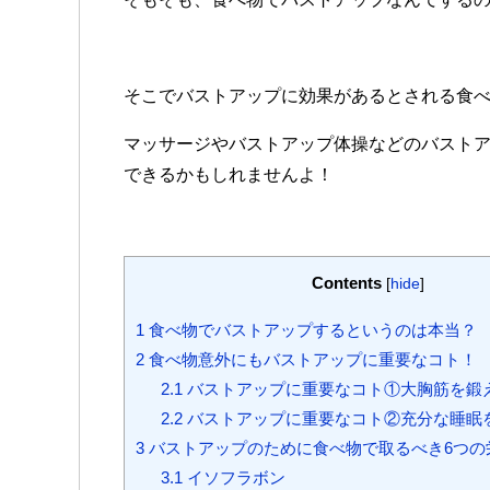
そこでバストアップに効果があるとされる食
マッサージやバストアップ体操などのバスト
できるかもしれませんよ！
Contents
[
hide
]
1
食べ物でバストアップするというのは本当？
2
食べ物意外にもバストアップに重要なコト！
2.1
バストアップに重要なコト①大胸筋を鍛
2.2
バストアップに重要なコト②充分な睡眠
3
バストアップのために食べ物で取るべき6つの
3.1
イソフラボン