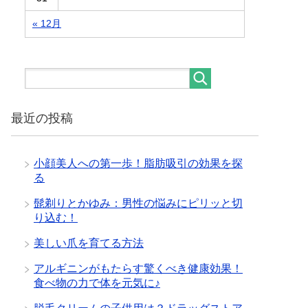
« 12月
最近の投稿
小顔美人への第一歩！脂肪吸引の効果を探
る
髭剃りとかゆみ：男性の悩みにピリッと切
り込む！
美しい爪を育てる方法
アルギニンがもたらす驚くべき健康効果！
食べ物の力で体を元気に♪