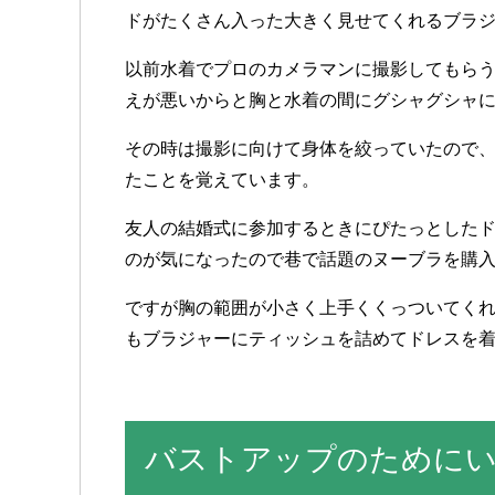
ドが
たくさん
入った
大きく
見せて
くれる
ブラ
以前
水着で
プロの
カメラマンに
撮影して
もら
えが
悪いからと
胸と
水着の
間に
グシャグシャ
その
時は
撮影に
向けて
身体を
絞って
いたので
た
ことを
覚えて
います
。
友人の
結婚式に
参加する
ときに
ぴたっと
した
のが
気に
なったので
巷で
話題の
ヌーブラを
購
ですが
胸の
範囲が
小さく
上手く
くっついて
く
も
ブラジャーに
ティッシュを
詰めて
ドレスを
バストアップのために