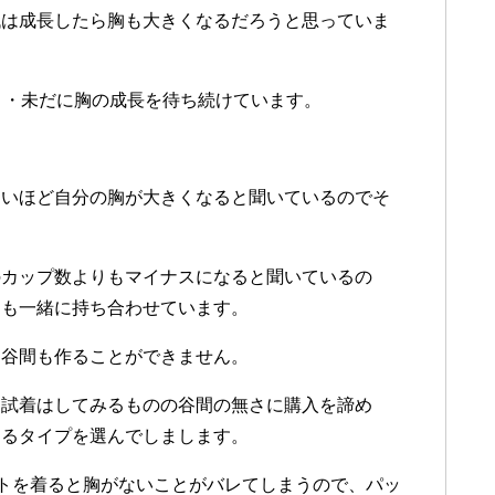
代は
成長したら
胸も
大きく
なるだろうと
思って
いま
・
・
未だに
胸の
成長を
待ち
続けて
います
。
ないほど
自分の
胸が
大きく
なると
聞いて
いるので
そ
の
カップ数よりも
マイナスに
なると
聞いて
いるの
ちも
一緒に
持ち合わせて
います
。
く
谷間も
作る
ことが
できません
。
も
試着は
して
みるものの
谷間の
無さに
購入を
諦め
ある
タイプを
選んで
しまします
。
トを
着ると
胸が
ない
ことが
バレて
しまうので
、
パッ