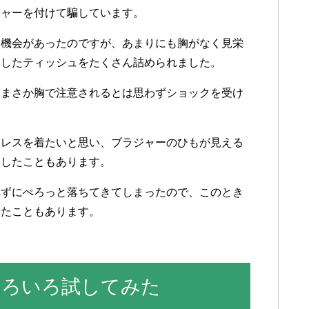
ジャーを
付けて
騙して
います
。
う
機会が
あった
のですが
、
あまりにも
胸が
なく
見栄
に
した
ティッシュを
たくさん
詰められました
。
、
まさか
胸で
注意されるとは
思わず
ショックを
受け
ドレスを
着たいと
思い
、
ブラジャーの
ひもが
見える
入した
ことも
あります
。
れずに
ぺろっと
落ちて
きて
しまったので
、
この
とき
着た
ことも
あります
。
いろいろ試してみた