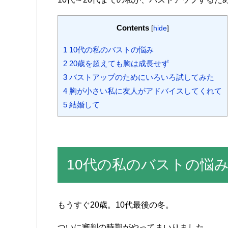
Contents
[
hide
]
1
10代の私のバストの悩み
2
20歳を超えても胸は成長せず
3
バストアップのためにいろいろ試してみた
4
胸が小さい私に友人がアドバイスしてくれて
5
結婚して
10代の私のバストの悩
もうすぐ
20歳
。
10代最後の
冬
。
ついに
審判の
時期が
やって
まいりました
。