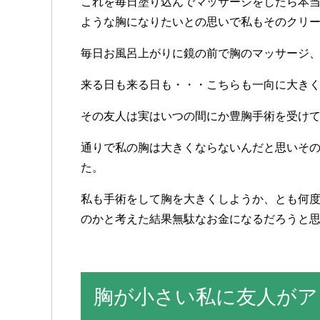
これを
毎日
塗り
込んで
マッサージを
したら
本
ような
胸に
なりたいとの
思いで
私もその
クリ
毎日
お風呂上がりに
鏡の
前で
胸の
マッサージ
来る
日も
来る
日も
・
・
・
こちらも
一向に
大き
その
友人は
実は
いつの間にか
豊胸手術を
受け
通りで
私の
胸は
大きく
ならない
んだと
思いそ
た
。
私も
手術を
して
胸を
大きく
しようか
、
とも
何
のかと
考えた
結果
無駄な
お金に
なるだろうと
胸が小さい私に友人がア