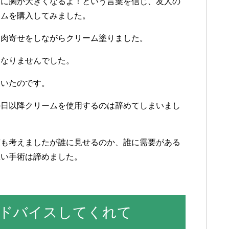
当に
胸が
大きく
なるよ
！
という
言葉を
信じ
、
友人の
ームを
購入して
みました
。
、
肉寄せを
しながら
クリーム塗りました
。
く
なりませんでした
。
て
いた
のです
。
の
日
以降
クリームを
使用する
のは
辞めて
しまいまし
度も
考えましたが
誰に
見せる
のか
、
誰に
需要が
ある
思い
手術は
諦めました
。
ドバイスしてくれて