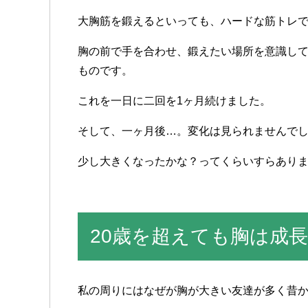
大胸筋を
鍛えると
いっても
、
ハードな
筋トレ
胸の
前で
手を
合わせ
、
鍛えたい
場所を
意識し
ものです
。
これを
一日に
二回を
1ヶ月続けました
。
そして
、
一ヶ月後
…
。
変化は
見られませんで
少し
大きく
なったかな
？
ってくらいすらあり
20歳を超えても胸は成
私の
周りには
なぜが
胸が
大きい
友達が
多く
昔