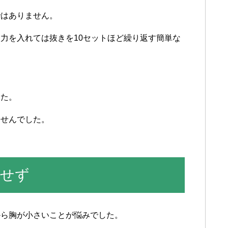
では
ありません
。
て
力を
入れては
抜きを
10セットほど
繰り返す
簡単な
した
。
ませんでした
。
長せず
から
胸が
小さい
ことが
悩みでした
。