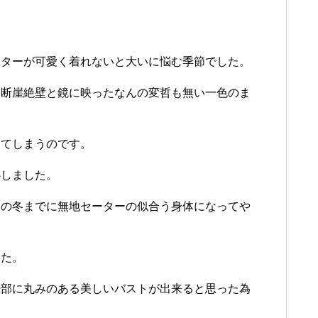
ーターが
可愛く
着れないと
大いに
悩む
季節でした
。
る
断崖絶壁と
鏡に
映った
なんの
変哲も
無い
一色の
ま
って
しまう
のです
。
心しました
。
この
冬までに
無地セーターの
似合う
身体に
なって
や
した
。
上部に
丸みの
ある
美しい
バストが
出来ると
思った
為