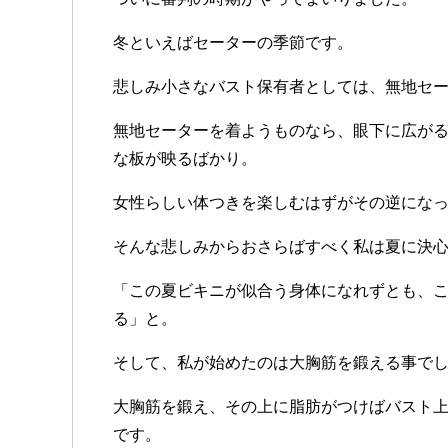
冬と
いえば
セーターの
季節です
。
悲しみ小さな
バスト保有者としては
、
無地セ
無地セーターを
着よう
ものなら
、
眼下に
広が
な板が
映るばかり
。
女性らしい
体つきを
楽しむ
はずがその
逆に
な
そんな
悲しみから
おさらばすべく
私は
夏に
決
「
この
夏ビキニが
似合う
身体に
なれずとも
、
る
」
と
。
そして
、
私が
始めた
のは
大胸筋を
鍛える
事で
大胸筋を
鍛え
、
その
上に
脂肪が
つけば
バスト
です
。