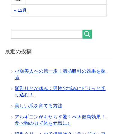
« 12月
最近の投稿
小顔美人への第一歩！脂肪吸引の効果を探
る
髭剃りとかゆみ：男性の悩みにピリッと切
り込む！
美しい爪を育てる方法
アルギニンがもたらす驚くべき健康効果！
食べ物の力で体を元気に♪