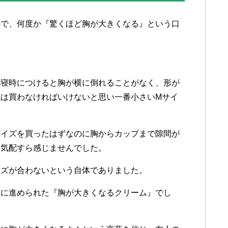
ので
、
何度か
『
驚くほど
胸が
大きく
なる
』
という
口
就寝時に
つけると
胸が
横に
倒れる
ことが
なく
、
形が
れは
買わなければ
いけないと
思い
一番
小さい
Mサイ
サイズを
買った
はずなのに
胸から
カップまで
隙間が
る
気配すら
感じませんでした
。
イズが
合わないという
自体でありました
。
人に
進められた
『
胸が
大きく
なる
クリーム
』
でし