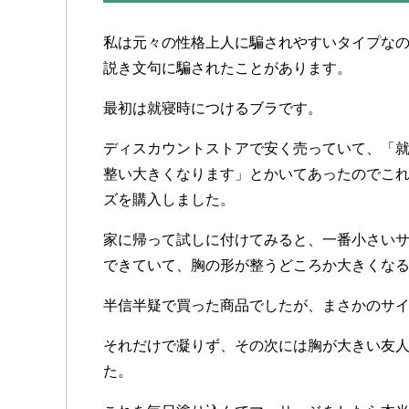
私は
元々の
性格上人に
騙され
やすい
タイプな
説き文句に
騙された
ことが
あります
。
最初は
就寝時に
つける
ブラです
。
ディスカウントストアで
安く
売って
いて
、
「
整い
大きく
なります
」
とか
いて
あったので
こ
ズを
購入しました
。
家に
帰って
試しに
付けて
みると
、
一番
小さい
できて
いて
、
胸の
形が
整うどころか
大きく
な
半信半疑で
買った
商品でしたが
、
まさかの
サ
それだけで
凝りず
、
その
次には
胸が
大きい
友
た
。