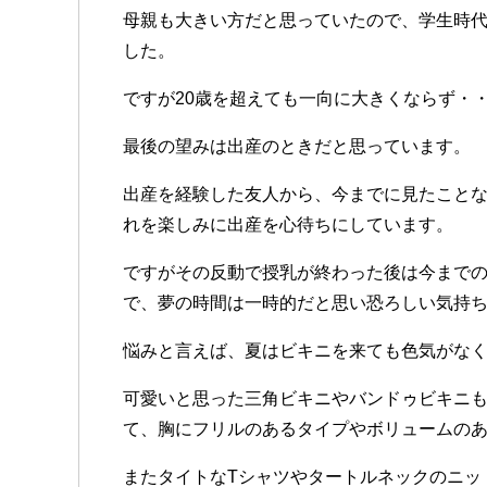
母親も
大きい
方だと
思って
いたので
、
学生時
した
。
ですが
20歳を
超えても
一向に
大きく
ならず
・
最後の
望みは
出産の
ときだと
思って
います
。
出産を
経験した
友人から
、
今までに
見た
こと
れを
楽しみに
出産を
心待ちに
して
います
。
ですがその
反動で
授乳が
終わった
後は
今まで
で
、
夢の
時間は
一時的だと
思い
恐ろしい
気持
悩みと
言えば
、
夏は
ビキニを
来ても
色気が
な
可愛いと
思った
三角ビキニや
バンドゥビキニ
て
、
胸に
フリルの
ある
タイプや
ボリュームの
また
タイトな
Tシャツや
タートルネックの
ニッ